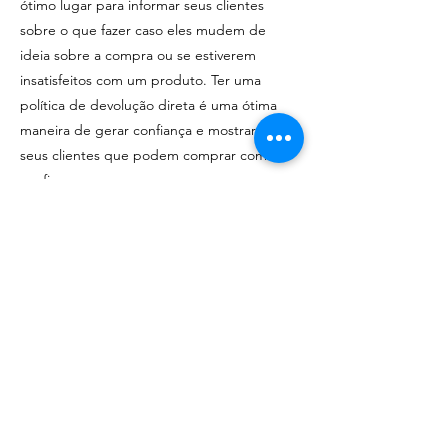
ótimo lugar para informar seus clientes
sobre o que fazer caso eles mudem de
ideia sobre a compra ou se estiverem
insatisfeitos com um produto. Ter uma
política de devolução direta é uma ótima
maneira de gerar confiança e mostrar aos
seus clientes que podem comprar com
confiança.
Sou o segundo parágrafo da seção de
política de devolução e troca. Clique aqui
para adicionar seu próprio texto e editar-
me. É fácil. Basta clicar em "Editar texto"
ou clicar duas vezes em mim para adicionar
informações sobre sua política. Sou um
ótimo lugar para você contar para os
usuários um pouco sobre você.